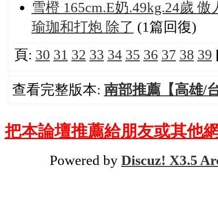
雪橙 165cm.E奶.49kg.2
瑜珈和打炮 除了
(1篇回復)
頁:
30
31
32
33
34
35
36
37
38
39
查看完整版本:
南部推薦【高雄/
把本論壇推薦給朋友或其他網
Powered by
Discuz! X3.5 Ar