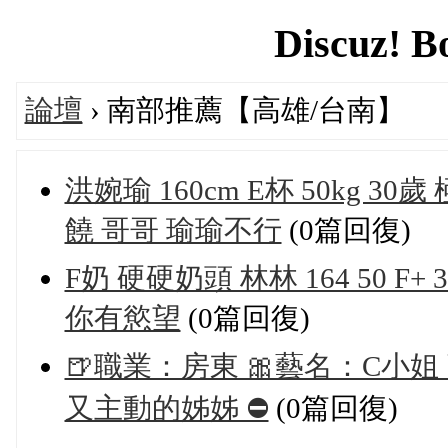
Discuz! B
論壇
› 南部推薦【高雄/台南】
洪婉瑜 160cm E杯 50kg
饒 哥哥 瑜瑜不行
(0篇回復)
F奶 硬硬奶頭 林林 164 50 
你有慾望
(0篇回復)
🍺職業：房東 🎀藝名：C小姐 🍑
又主動的姊姊 ⛔
(0篇回復)