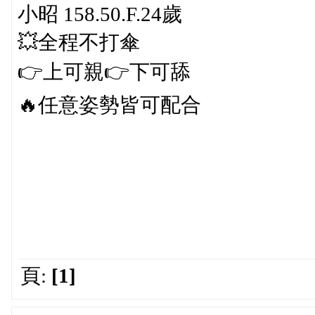
小昭 158.50.F.24歲
💥全程不打傘
👉上可親👉下可舔
🔥任意姿勢皆可配合
頁:
[1]