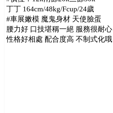
丁丁 164cm/48kg/Fcup/24歲
#車展嫩模 魔鬼身材 天使臉蛋
腰力好 口技堪稱一絕 服務很耐心
性格好相處 配合度高 不制式化哦