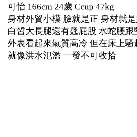
可怡 166cm 24歲 Ccup 47kg
身材外貿小模 臉就是正 身材就是
白皙大長腿還有翹屁股 水蛇腰跟
外表看起來氣質高冷 但在床上騷
就像洪水氾濫 一發不可收拾