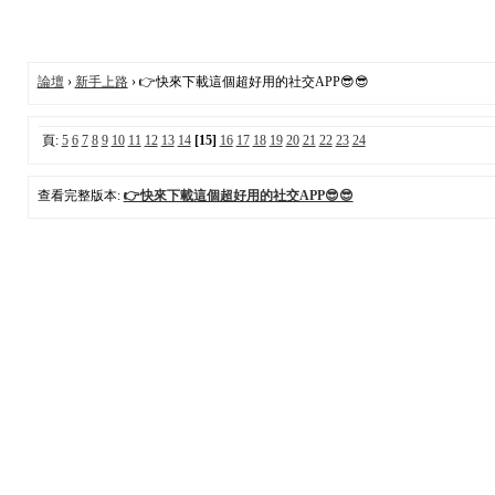
論壇
›
新手上路
› 👉快來下載這個超好用的社交APP😎😎
頁:
5
6
7
8
9
10
11
12
13
14
[15]
16
17
18
19
20
21
22
23
24
查看完整版本:
👉快來下載這個超好用的社交APP😎😎