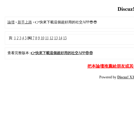
Discuz
論壇
›
新手上路
› 👉快來下載這個超好用的社交APP😎😎
頁:
1
2
3
4
5
[6]
7
8
9
10
11
12
13
14
15
查看完整版本:
👉快來下載這個超好用的社交APP😎😎
把本論壇推薦給朋友或其
Powered by
Discuz! X3