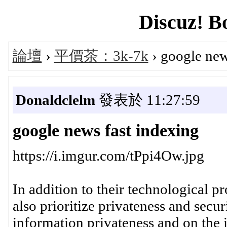
Discuz! B
論壇
›
平價茶：3k-7k
› google new
Donaldclelm
發表於 11:27:59
google news fast indexing
https://i.imgur.com/tPpi4Ow.jpg
In addition to their technological p
also prioritize privateness and secu
information privateness and on the i