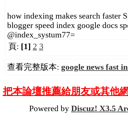
how indexing makes search faster S
blogger speed index google docs sp
@index_systum77=
頁:
[1]
2
3
查看完整版本:
google news fast i
把本論壇推薦給朋友或其他網
Powered by
Discuz! X3.5 Ar