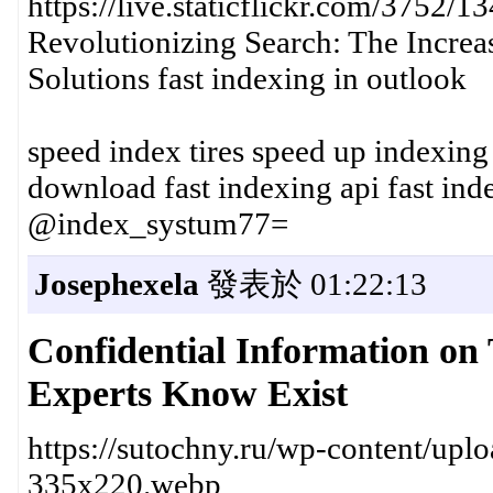
https://live.staticflickr.com/3752
Revolutionizing Search: The Increa
Solutions fast indexing in outlook
speed index tires speed up indexin
download fast indexing api fast ind
@index_systum77=
Josephexela
發表於 01:22:13
Confidential Information on
Experts Know Exist
https://sutochny.ru/wp-content/upl
335x220.webp