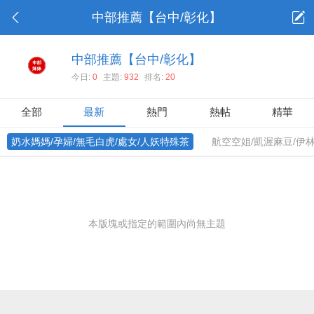
中部推薦【台中/彰化】
中部推薦【台中/彰化】
今日:
0
主題:
932
排名:
20
全部
最新
熱門
熱帖
精華
奶水媽媽/孕婦/無毛白虎/處女/人妖特殊茶
航空空姐/凱渥麻豆/伊林
本版塊或指定的範圍內尚無主題