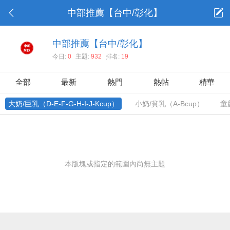
中部推薦【台中/彰化】
中部推薦【台中/彰化】
今日:
0
主題:
932
排名:
19
全部
最新
熱門
熱帖
精華
大奶/巨乳（D-E-F-G-H-I-J-Kcup）
小奶/貧乳（A-Bcup）
童
本版塊或指定的範圍內尚無主題