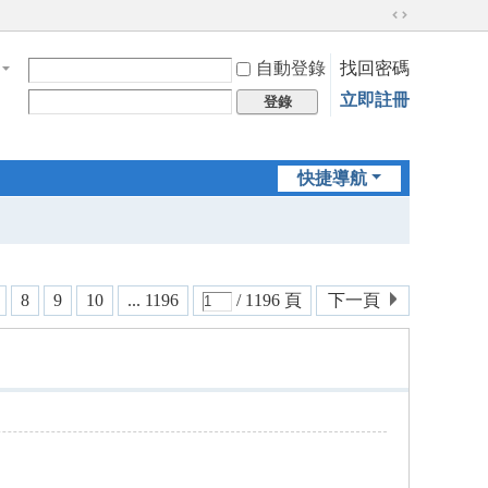
切
換
自動登錄
找回密碼
到
寬
立即註冊
登錄
版
快捷導航
8
9
10
... 1196
/ 1196 頁
下一頁