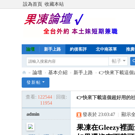
設為首頁
收藏本站
論壇
新手上路
約後客評
北中南茶單
推廣
帖子
»
論壇
›
基本介紹
›
新手上路
›
👉快來下載這個超
Di
發新帖
sc
查看:
122544
|
回復:
👉快來下載這個超好用的社交
uz
11954
!
admin
發表於 23:03:47
|
顯示
B
oa
果凍在Gleezy
rd