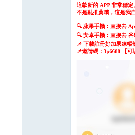
這款新的 APP 非常
不是亂推薦哦，這是我
🔍 蘋果手機：直接去 App 
🔍 安卓手機：直接去 
📌 下載註冊好加果凍帳號搜
📌邀請碼：3p6688 【