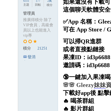
如果還沒有下載可
6351
177
2萬
主題
回帖
積分
這個聊天軟體安全
管理員
推廣得積分 除了
✅App 名稱：Glee
VIP會員，高級會
可在 App Store / 
員以上也能進入
vip專
可以掃QR進群
積分
21251
或者直接點鏈接
果凍ID：id3p6688
發消
息
邀請碼：id3p66
🔞一鍵加入果凍喝
🌸🌸 Gleezy
妹妹
下載好app後 
🔥 喝茶群組
🔥 影片群組