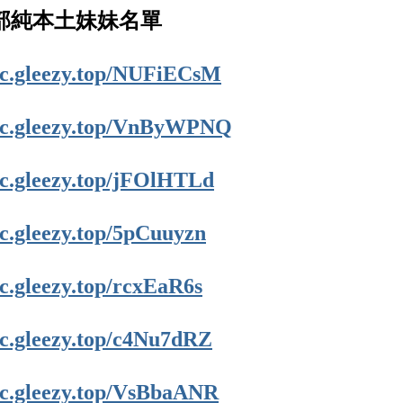
/ 南部純本土妹妹名單
//c.gleezy.top/NUFiECsM
//c.gleezy.top/VnByWPNQ
//c.gleezy.top/jFOlHTLd
/c.gleezy.top/5pCuuyzn
/c.gleezy.top/rcxEaR6s
//c.gleezy.top/c4Nu7dRZ
//c.gleezy.top/VsBbaANR