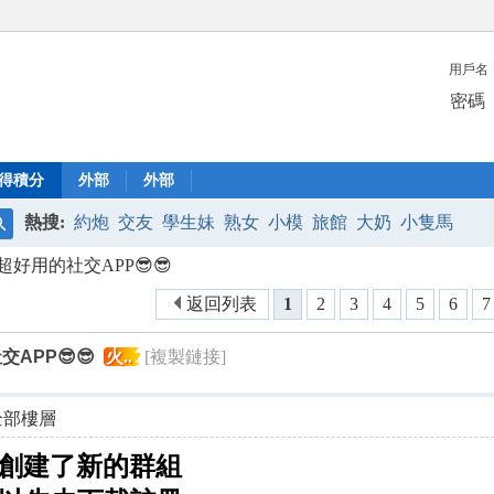
用戶名
密碼
得積分
外部
外部
熱搜:
約炮
交友
學生妹
熟女
小模
旅館
大奶
小隻馬
搜
好用的社交APP😎😎
索
返回列表
1
2
3
4
5
6
7
APP😎😎
火..
[複製鏈接]
全部樓層
裡面創建了新的群組