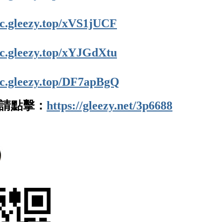
//c.gleezy.top/xVS1jUCF
//c.gleezy.top/xYJGdXtu
//c.gleezy.top/DF7apBgQ
請點擊：
https://gleezy.net/3p6688