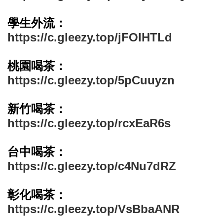
學生外流：
https://c.gleezy.top/jFOlHTLd
桃園喝茶：
https://c.gleezy.top/5pCuuyzn
新竹喝茶：
https://c.gleezy.top/rcxEaR6s
台中喝茶：
https://c.gleezy.top/c4Nu7dRZ
彰化喝茶：
https://c.gleezy.top/VsBbaANR