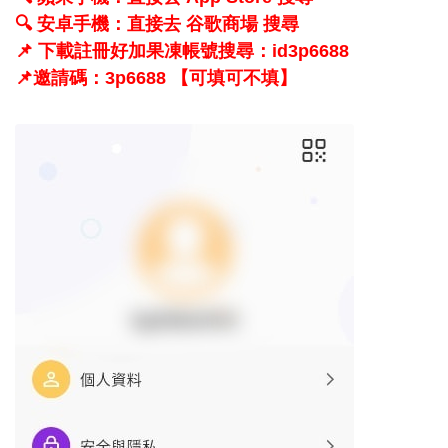
🔍 安卓手機：直接去 谷歌商場 搜尋
📌 下載註冊好加果凍帳號搜尋：id3p6688
📌邀請碼：3p6688 【可填可不填】