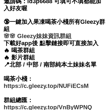
邀請碼：id3p6688 可填可不填都能加
入好友喔
🔞一鍵加入果凍喝茶小棧所有Gleezy群
組
🌸🌸 Gleezy
妹妹
資訊群組
下載好app後 點擊鏈接即可直接加入
🔥 喝茶群組
🔥 影片群組
📍北部 / 中部 / 南部純本土妹妹名單
喝茶小棧：
https://c.gleezy.top/NUFiECsM
群組總匯：
https://c.gleezy.top/VnByWPNQ