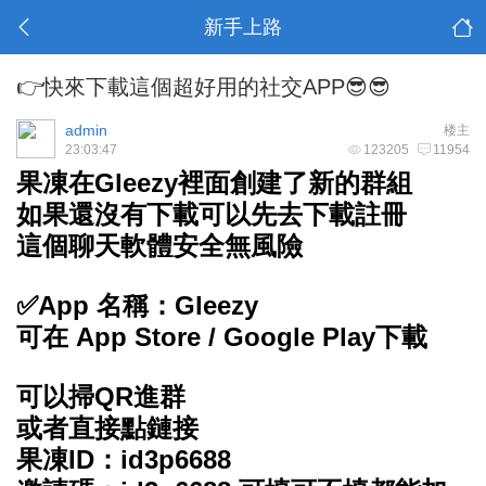
新手上路
👉快來下載這個超好用的社交APP😎😎
admin
楼主
23:03:47
123205
11954
果凍在Gleezy裡面創建了新的群組
如果還沒有下載可以先去下載註冊
這個聊天軟體安全無風險
✅App 名稱：Gleezy
可在 App Store / Google Play下載
可以掃QR進群
或者直接點鏈接
果凍ID：id3p6688