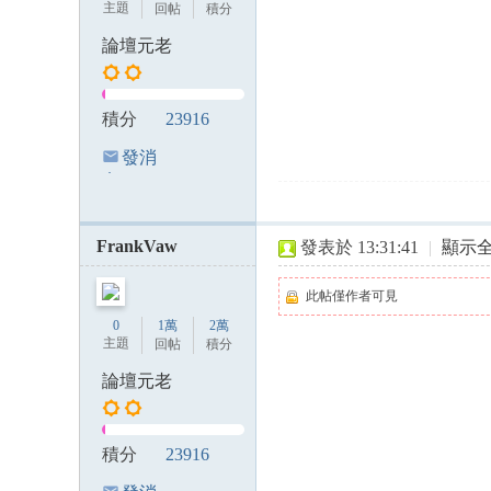
主題
回帖
積分
論壇元老
積分
23916
發消
息
FrankVaw
發表於 13:31:41
|
顯示
此帖僅作者可見
0
1萬
2萬
主題
回帖
積分
論壇元老
積分
23916