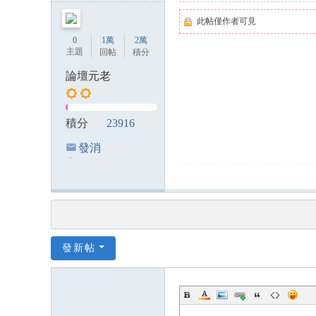
此帖僅作者可見
0
1萬
2萬
主題
回帖
積分
論壇元老
積分
23916
發消
息
發新帖