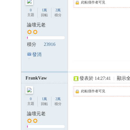
此帖僅作者可見
0
1萬
2萬
主題
回帖
積分
論壇元老
積分
23916
發消
息
FrankVaw
發表於 14:27:41
|
顯示
此帖僅作者可見
0
1萬
2萬
主題
回帖
積分
論壇元老