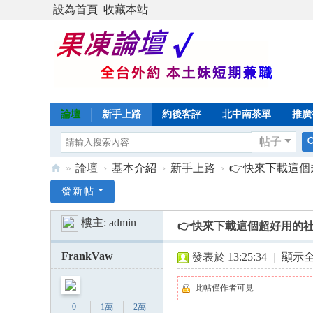
設為首頁
收藏本站
論壇
新手上路
約後客評
北中南茶單
推廣
帖子
»
論壇
›
基本介紹
›
新手上路
›
👉快來下載這個超
Di
發新帖
sc
樓主:
admin
👉快來下載這個超好用的社交
uz
!
FrankVaw
發表於 13:25:34
|
顯示
B
此帖僅作者可見
oa
0
1萬
2萬
rd