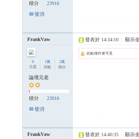
積分
23916
發消
息
FrankVaw
發表於 14:34:10
|
顯示
此帖僅作者可見
0
1萬
2萬
主題
回帖
積分
論壇元老
積分
23916
發消
息
FrankVaw
發表於 14:40:35
|
顯示