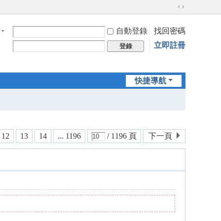
切
換
自動登錄
找回密碼
到
寬
立即註冊
登錄
版
快捷導航
12
13
14
... 1196
/ 1196 頁
下一頁