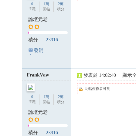
0
1萬
2萬
主題
回帖
積分
論壇元老
積分
23916
發消
息
FrankVaw
發表於 14:02:40
|
顯示
此帖僅作者可見
0
1萬
2萬
主題
回帖
積分
論壇元老
積分
23916