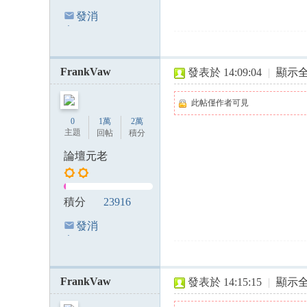
發消
息
FrankVaw
發表於 14:09:04
|
顯示
此帖僅作者可見
0
1萬
2萬
主題
回帖
積分
論壇元老
積分
23916
發消
息
FrankVaw
發表於 14:15:15
|
顯示