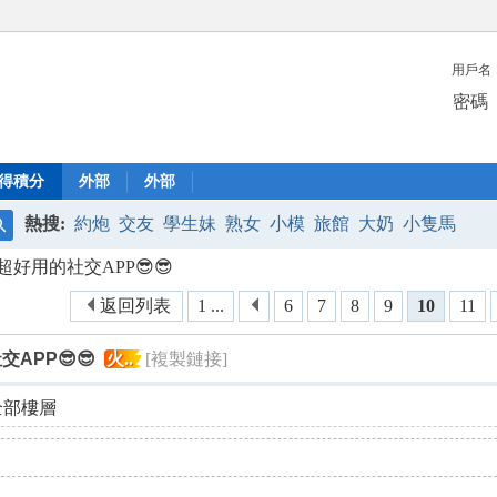
用戶名
密碼
得積分
外部
外部
熱搜:
約炮
交友
學生妹
熟女
小模
旅館
大奶
小隻馬
搜
好用的社交APP😎😎
索
返回列表
1 ...
6
7
8
9
10
11
APP😎😎
火..
[複製鏈接]
全部樓層