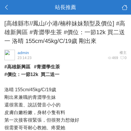
站長推薦
[高雄縣市//鳳山/小港/楠梓妹妹類型及價位]
#高
雄新興區 #青澀學生茶 #價位：一節12k 買二送
一 洛晴 155cm/45kg/C/19歲 剛出來
admin
楼主
23:14:23
469
0
#高雄新興區 #青澀學生茶
#價位：一節12k 買二送一
洛晴 155cm/45kg/C/19歲
剛出來兼職的青澀學生妹
還很害羞、說話聲音小小的
皮膚白嫩粉嫩，身材小隻有料
第一次接客很緊張，但很努力想做好
很需要哥哥耐心教她、疼愛她