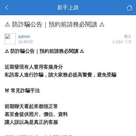
新手上路
⚠️ 防詐騙公告｜預約前請務必閱讀 ⚠️
admin
楼主
19:45:02
214
2
⚠️ 防詐騙公告｜預約前請務必閱讀 ⚠️
近期發現有人冒用客服身分
私訊客人進行詐騙，請大家務必提高警覺，避免受騙
🚨 常見詐騙手法
前期聊天看起來都很正常
甚至會提供照片、價位、資料
讓人誤以為是真正的客服