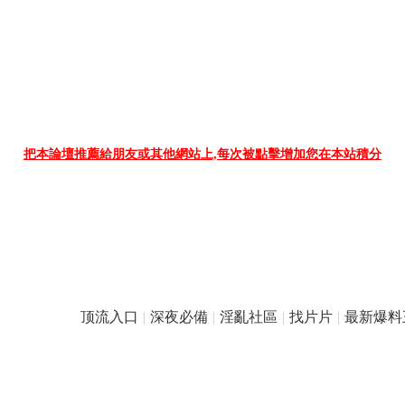
把本論壇推薦給朋友或其他網站上,每次被點擊增加您在本站積分
顶流入口
|
深夜必備
|
淫亂社區
|
找片片
|
最新爆料