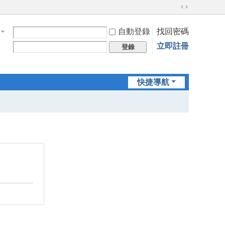
切
換
自動登錄
找回密碼
到
寬
立即註冊
登錄
版
快捷導航