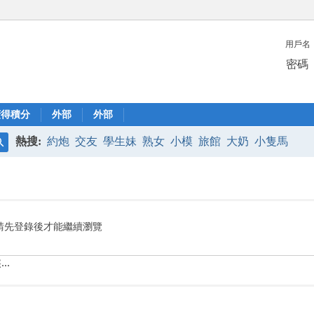
用戶名
密碼
廣得積分
外部
外部
熱搜:
約炮
交友
學生妹
熟女
小模
旅館
大奶
小隻馬
搜
索
請先登錄後才能繼續瀏覽
..