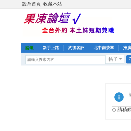
設為首頁
收藏本站
論壇
新手上路
約後客評
北中南茶單
推
帖子
請稍候.